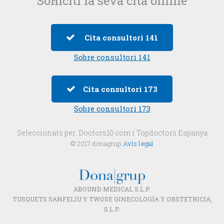
Sol·liciti la seva cita online
Cita consultori 141
Sobre consultori 141
Cita consultori 173
Sobre consultori 173
Seleccionats per:
Doctors10.com
i
Topdoctors Espanya
© 2017 donagrup.
Avís legal
ABOUND MEDICAL S.L.P.
TUSQUETS SANFELIU Y TWOSE GINECOLOGÍA Y OBSTETRICIA,
S.L.P.